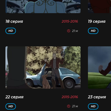
18 серия
2015-2016
19 серия
21 м
HD
HD
22 серия
2015-2016
23 серия
21 м
HD
HD