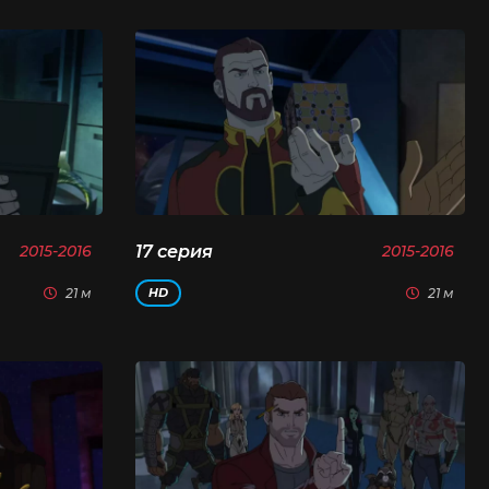
2015-2016
17 серия
2015-2016
21 м
21 м
HD