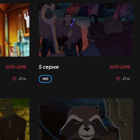
2015-2016
5 серия
2015-2016
21 м
21 м
HD