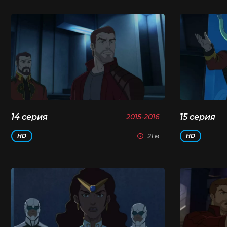
14 серия
2015-2016
15 серия
21 м
HD
HD