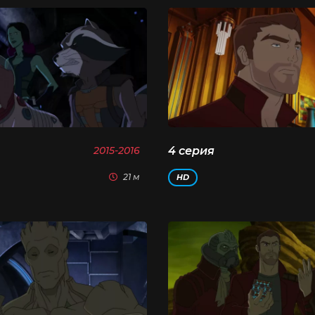
2015-2016
4 серия
21 м
HD