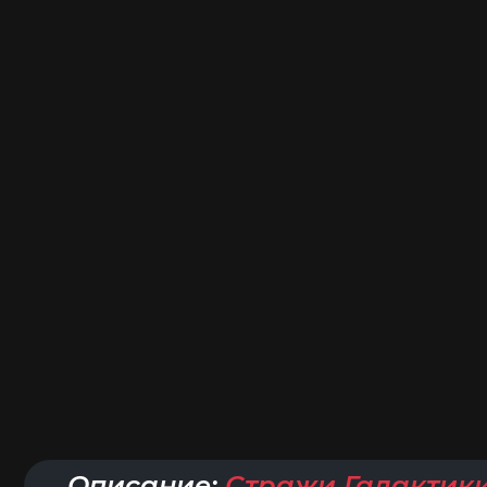
Описание:
Стражи Галактики: