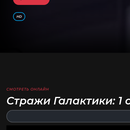
HD
СМОТРЕТЬ ОНЛАЙН
Стражи Галактики: 1 