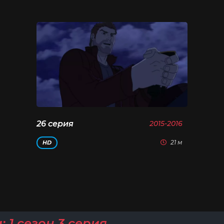
26 серия
2015-2016
21 м
HD
 1 сезон 3 серия