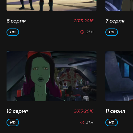
6 серия
2015-2016
7 серия
21 м
HD
HD
10 серия
2015-2016
11 серия
21 м
HD
HD