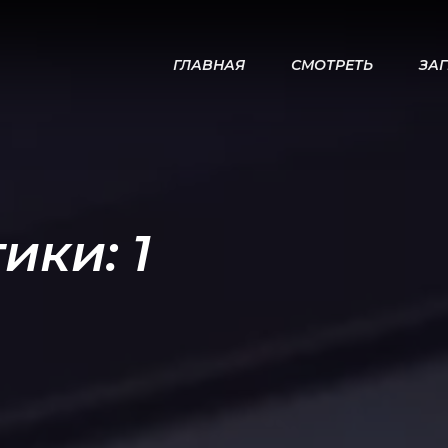
ГЛАВНАЯ
СМОТРЕТЬ
ЗА
ики: 1