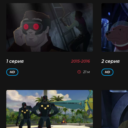
1 серия
2015-2016
2 серия
21 м
HD
HD