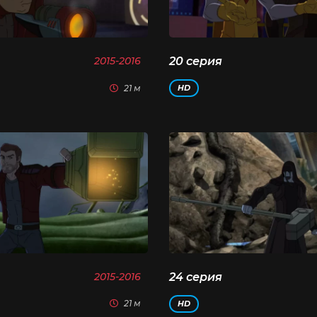
2015-2016
20 серия
21 м
HD
2015-2016
24 серия
21 м
HD