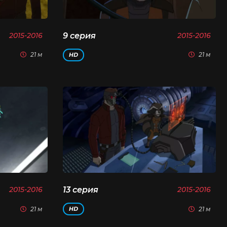
2015-2016
9 серия
2015-2016
21 м
21 м
HD
2015-2016
13 серия
2015-2016
21 м
21 м
HD