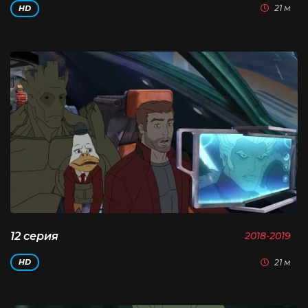
21 м
HD
12 серия
2018-2019
21 м
HD