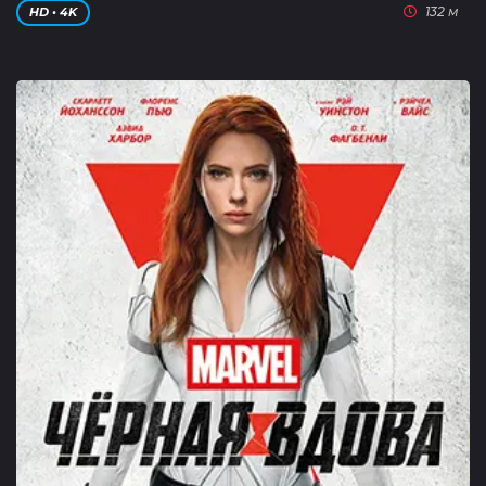
132 м
HD • 4K