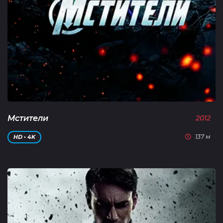
Мстители
2012
137 м
HD • 4K