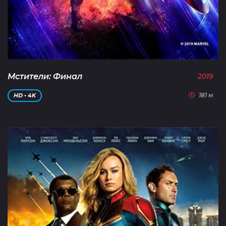
Мстители: Финал
2019
181 м
HD • 4K