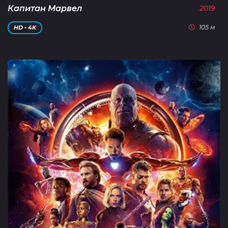
Капитан Марвел
2019
105 м
HD • 4K