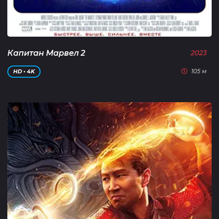
Капитан Марвел 2
2023
105 м
HD • 4K