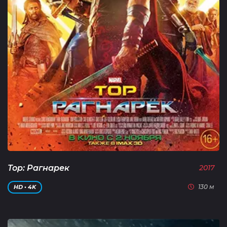
Тор: Рагнарек
2017
130 м
HD • 4K