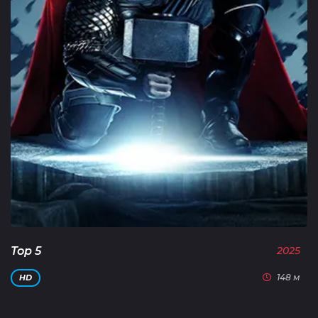
Тор 5
2025
148 м
HD