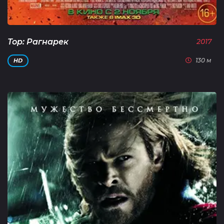
Тор: Рагнарек
2017
130 м
HD